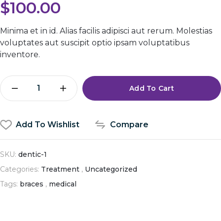
$
100.00
customer
ratings
Minima et in id. Alias facilis adipisci aut rerum. Molestias
voluptates aut suscipit optio ipsam voluptatibus
inventore.
Add To Cart
Add To Wishlist
Compare
SKU:
dentic-1
Categories:
Treatment
,
Uncategorized
Tags:
braces
,
medical